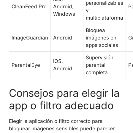
personalizables
CleanFeed Pro
Android,
P
y
Windows
multiplataforma
Bloquea
ImageGuardian
Android
imágenes en
Gr
apps sociales
Supervisión
iOS,
ParentalEye
parental
P
Android
completa
Consejos para elegir la
app o filtro adecuado
Elegir la aplicación o filtro correcto para
bloquear imágenes sensibles puede parecer