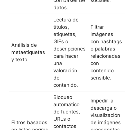
con bases de
sociales.
datos.
Lectura de
títulos,
Filtrar
etiquetas,
imágenes
GIFs o
con hashtags
Análisis de
descripciones
o palabras
metaetiquetas
para hacer
relacionadas
y texto
una
con
valoración
contenido
del
sensible.
contenido.
Bloqueo
Impedir la
automático
descarga o
de fuentes,
visualización
URLs o
Filtros basados
de imágenes
contactos
en listas negras
procedentes