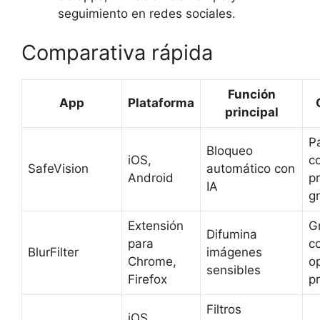
seguimiento en redes sociales.
Comparativa rápida
Función
App
Plataforma
principal
P
Bloqueo
iOS,
c
SafeVision
automático con
Android
p
IA
gr
Extensión
Gr
Difumina
para
c
BlurFilter
imágenes
Chrome,
o
sensibles
Firefox
p
Filtros
iOS,