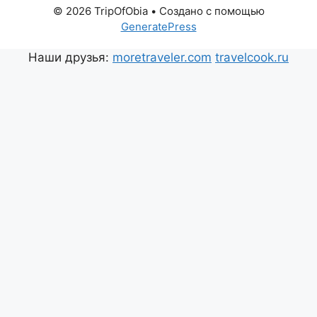
© 2026 TripOfObia
• Создано с помощью
GeneratePress
Наши друзья:
moretraveler.com
travelcook.ru