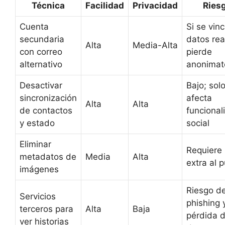
Técnica
Facilidad
Privacidad
Ries
Cuenta
Si se vinc
secundaria
datos rea
Alta
Media-Alta
con correo
pierde
alternativo
anonimat
Desactivar
Bajo; sol
sincronización
afecta
Alta
Alta
de contactos
funcional
y estado
social
Eliminar
Requiere
metadatos de
Media
Alta
extra al p
imágenes
Riesgo d
Servicios
phishing 
terceros para
Alta
Baja
pérdida 
ver historias