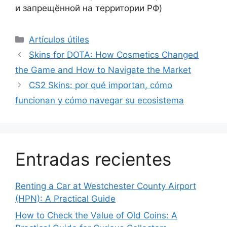
и запрещённой на территории РФ)
Рубрики
Artículos útiles
Skins for DOTA: How Cosmetics Changed
the Game and How to Navigate the Market
CS2 Skins: por qué importan, cómo
funcionan y cómo navegar su ecosistema
Entradas recientes
Renting a Car at Westchester County Airport
(HPN): A Practical Guide
How to Check the Value of Old Coins: A