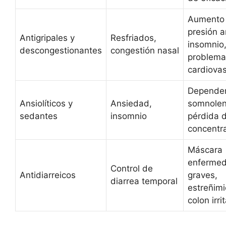
Aumento
presión ar
Antigripales y
Resfriados,
insomnio
descongestionantes
congestión nasal
problema
cardiova
Dependen
Ansiolíticos y
Ansiedad,
somnolen
sedantes
insomnio
pérdida 
concentr
Máscara
enferme
Control de
Antidiarreicos
graves,
diarrea temporal
estreñimi
colon irri