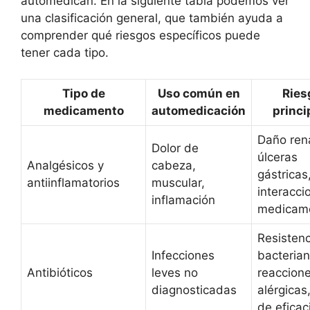
automedican. En la siguiente tabla podemos ver
una clasificación general, que también ayuda a
comprender qué riesgos específicos puede
tener cada tipo.
Tipo de
Uso común en
Ries
medicamento
automedicación
princi
Daño rena
Dolor de
úlceras
Analgésicos y
cabeza,
gástricas
antiinflamatorios
muscular,
interacci
inflamación
medicam
Resistenc
Infecciones
bacterian
Antibióticos
leves no
reaccion
diagnosticadas
alérgicas,
de eficac