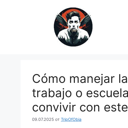
Перейти
к
содержимому
Cómo manejar la 
trabajo o escuela
convivir con est
09.07.2025
от
TripOfObia