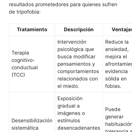
resultados prometedores para quienes sufren
de tripofobia:
Tratamiento
Descripción
Ventaja
Intervención
Reduce la
psicológica que
ansiedad,
Terapia
busca modificar
mejora el
cognitivo-
pensamientos y
afrontamie
conductual
comportamientos
evidencia
(TCC)
relacionados con
sólida en
el miedo.
fobias.
Exposición
gradual a
Puede
imágenes o
generar
Desensibilización
estímulos
habituació
sistemática
desencadenantes
tolerancia a