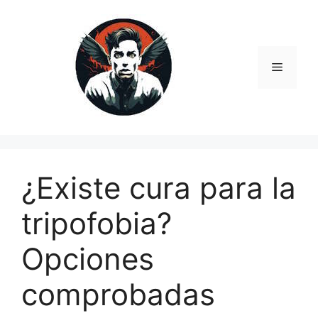
Перейти
к
содержимому
Меню
¿Existe cura para la
tripofobia?
Opciones
comprobadas