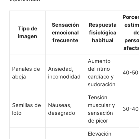
Porce
Sensación
Respuesta
esti
Tipo de
emocional
fisiológica
d
imagen
frecuente
habitual
pers
afect
Aumento
Panales de
Ansiedad,
del ritmo
40-5
abeja
incomodidad
cardíaco y
sudoración
Tensión
Semillas de
Náuseas,
muscular y
30-4
loto
desagrado
sensación
de picor
Elevación