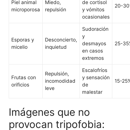
Piel animal
Miedo,
de cortisol
20-3
microporosa
repulsión
y vómitos
ocasionales
Sudoración
y
Esporas y
Desconcierto,
desmayos
25-35
micelio
inquietud
en casos
extremos
Escalofríos
Repulsión,
Frutas con
y sensación
incomodidad
15-25
orificios
de
leve
malestar
Imágenes que no
provocan tripofobia: