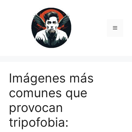
Перейти
к
содержимому
Меню
Imágenes más
comunes que
provocan
tripofobia: