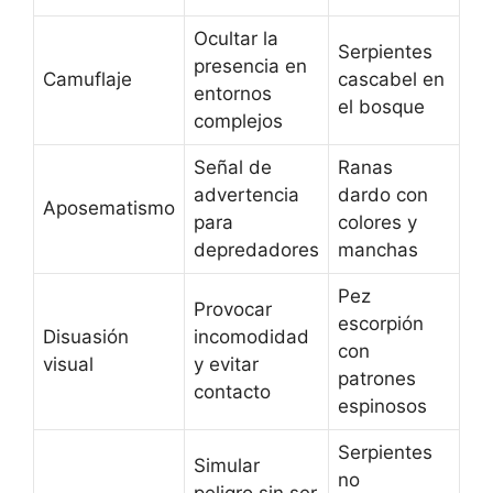
Ocultar la
Serpientes
presencia en
Camuflaje
cascabel en
entornos
el bosque
complejos
Señal de
Ranas
advertencia
dardo con
Aposematismo
para
colores y
depredadores
manchas
Pez
Provocar
escorpión
Disuasión
incomodidad
con
visual
y evitar
patrones
contacto
espinosos
Serpientes
Simular
no
peligro sin ser