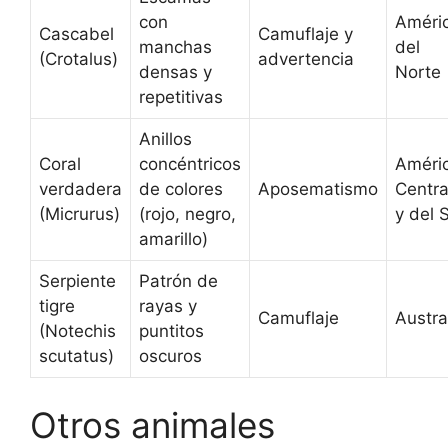
con
Améri
Cascabel
Camuflaje y
manchas
del
(Crotalus)
advertencia
densas y
Norte
repetitivas
Anillos
Coral
concéntricos
Améri
verdadera
de colores
Aposematismo
Centra
(Micrurus)
(rojo, negro,
y del 
amarillo)
Serpiente
Patrón de
tigre
rayas y
Camuflaje
Austra
(Notechis
puntitos
scutatus)
oscuros
Otros animales